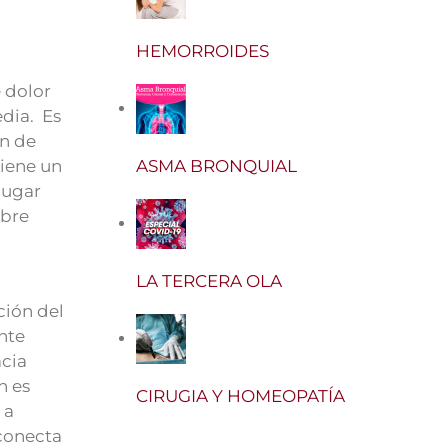
HEMORROIDES
 dolor
edia. Es
an de
tiene un
ASMA BRONQUIAL
lugar
obre
LA TERCERA OLA
ción del
nte
acia
n es
CIRUGIA Y HOMEOPATÍA
 a
 conecta