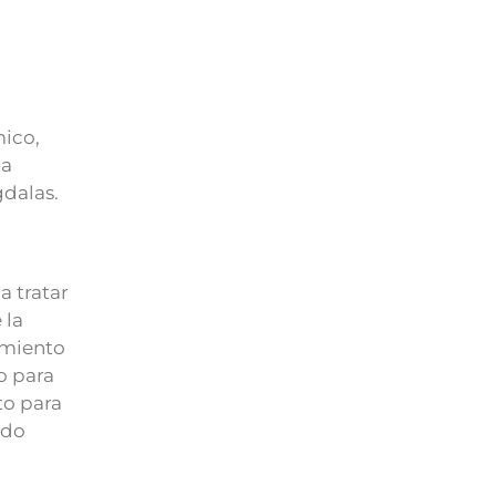
mico,
 a
gdalas.
a tratar
 la
amiento
o para
to para
odo