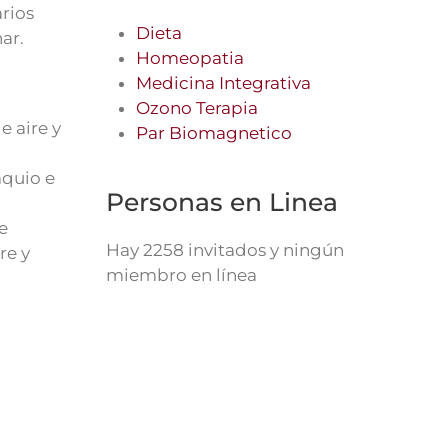
arios
Dieta
ar.
Homeopatia
Medicina Integrativa
Ozono Terapia
e aire y
Par Biomagnetico
aquio e
Personas en Linea
e
Hay 2258 invitados y ningún
re y
miembro en línea