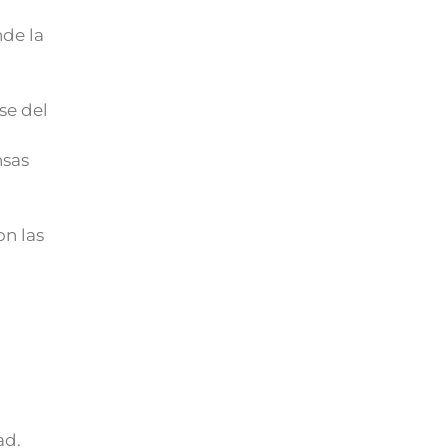
nde la
se del
nsas
on las
ad.