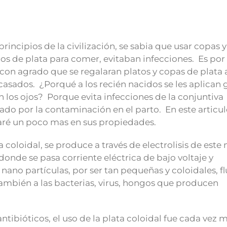
rincipios de la civilización, se sabia que usar copas y
ios de plata para comer, evitaban infecciones. Es por
 con agrado que se regalaran platos y copas de plata a
casados. ¿Porqué a los recién nacidos se les aplican 
n los ojos? Porque evita infecciones de la conjuntiva
do por la contaminación en el parto. En este articu
ré un poco mas en sus propiedades.
a coloidal, se produce a través de electrolisis de este
 donde se pasa corriente eléctrica de bajo voltaje y
nano partículas, por ser tan pequeñas y coloidales, f
e también a las bacterias, virus, hongos que producen
tibióticos, el uso de la plata coloidal fue cada vez 