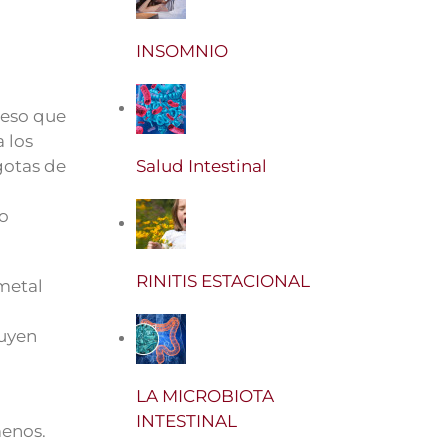
INSOMNIO
 eso que
 los
gotas de
Salud Intestinal
lo
RINITIS ESTACIONAL
 metal
luyen
LA MICROBIOTA
INTESTINAL
menos.