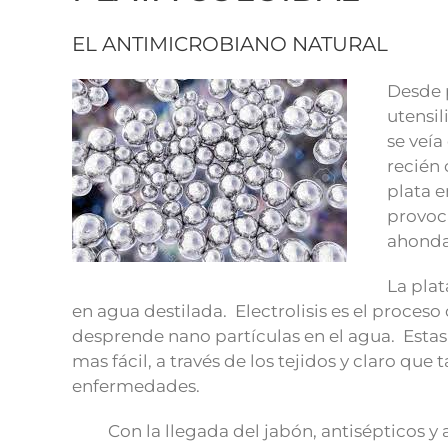
EL ANTIMICROBIANO NATURAL
Desde p
utensil
se veía
recién 
plata e
provoca
ahonda
La plat
en agua destilada. Electrolisis es el proceso
desprende nano partículas en el agua. Estas 
mas fácil, a través de los tejidos y claro qu
enfermedades.
Con la llegada del jabón, antisépticos y an